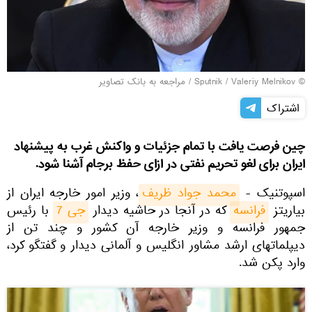
© Sputnik / Valeriy Melnikov
/
مراجعه به بانک تصاویر
اشتراک
چین فرصت یافت با تمام جزئیات و واکنش غرب به پیشنهاد
ایران برای لغو تحریم نفتی در ازای حفظ برجام آشنا شود.
اسپوتنیک -
محمد جواد ظریف
، وزیر امور خارجه ایران از
بیاریتز
فرانسه
که در آنجا در حاشیه دیدار
جی 7
با رئیس
جمهور فرانسه و وزیر خارجه آن کشور و چند تن از
دیپلماتهای ارشد مشاور انگلیس و آلمانی دیدار و گفتگو كرد،
وارد پکن شد.