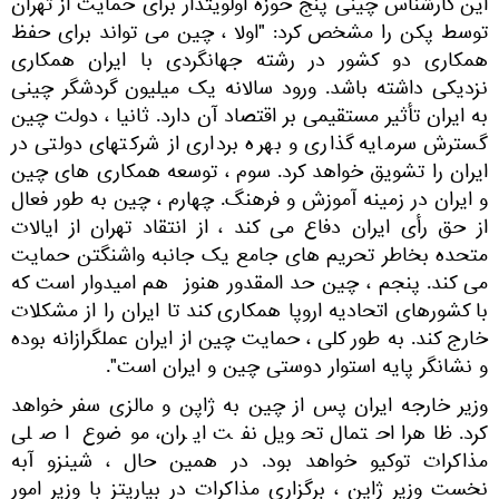
این کارشناس چینی پنج حوزه اولویتدار برای حمایت از تهران
توسط پکن را مشخص کرد: "اولا ، چین می تواند برای حفظ
همکاری دو کشور در رشته جهانگردی با ایران همکاری
نزدیکی داشته باشد. ورود سالانه یک میلیون گردشگر چینی
به ایران تأثیر مستقیمی بر اقتصاد آن دارد. ثانیا ، دولت چین
گسترش سرمایه گذاری و بهره برداری از شرکتهای دولتی در
ایران را تشویق خواهد کرد. سوم ، توسعه همکاری های چین
و ایران در زمینه آموزش و فرهنگ. چهارم ، چین به طور فعال
از حق رأی ایران دفاع می کند ، از انتقاد تهران از ایالات
متحده بخاطر تحریم های جامع یک جانبه واشنگتن حمایت
می کند. پنجم ، چین حد المقدور هنوز هم امیدوار است که
با کشورهای اتحادیه اروپا همکاری کند تا ایران را از مشکلات
خارج کند. به طور کلی ، حمایت چین از ایران عملگرازانه بوده
و نشانگر پایه استوار دوستی چین و ایران است".
وزیر خارجه ایران پس از چین به ژاپن و مالزی سفر خواهد
کرد. ظاهرا احتمال تحویل نفت ایران، موضوع اصلی
مذاکرات توکیو خواهد بود. در همین حال ، شینزو آبه
نخست وزیر ژاپن ، برگزاری مذاکرات در بیاریتز با وزیر امور