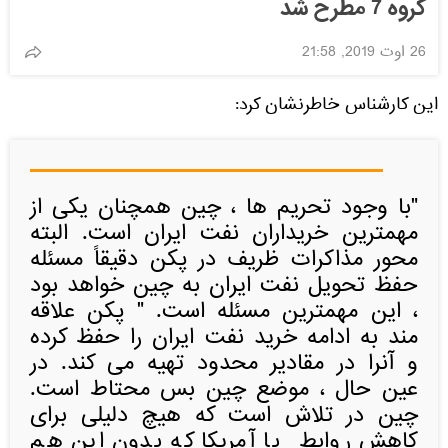
گروه 7 مطرح شد
26 اوت 2019, 21:58
این کارشناس خاطرنشان کرد:
"با وجود تحریم ها ، چین همچنان یکی از
مهمترین خریداران نفت ایران است. البته
محور مذاکرات ظریف در پکن دقیقاً مسئله
حفظ تحویل نفت ایران به چین خواهد بود
، این مهمترین مسئله است. " پکن علاقه
مند به ادامه خرید نفت ایران را حفظ کرده
و آنرا در مقادیر محدود تهیه می کند. در
عین حال ، موضع چین بس محتاط است.
چین در تلاش است که هیچ دلیلی برای
کاهش روابط با آمریکا که بدون این هم