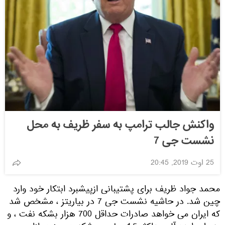
واکنش جالب ترامپ به سفر ظریف به محل
نشست جی 7
25 اوت 2019, 20:45
محمد جواد ظریف برای پشتیبانی ازپیشبرد ابتکار خود وارد
چین شد. در حاشیه نشست جی 7 در بیاریتز ، مشخص شد
که ایران می خواهد صادرات حداقل 700 هزار بشکه نفت ، و