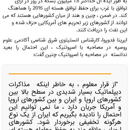
به طور ایده آل حداکثر 1.5 میلیون بشکه در روز در ازای
توافق با غرب برای حفظ توافق هسته ای 2015 را هماهنگ
کند. در ضمن ، چین و هند از میان کشورهایی هستند که می
توانند از کشورهای زیر تحریم های آمریکایی حزف شده و
این نفت را دریافت کنند.
ایرینا فِدوروا، کارشناس انستیتوی شرق شناسی آکادمی علوم
روسیه در مصاحبه با اسپوتنیک ، این احتمال را بعید
ندانسته در مصاحبه با اسپوتنیک چنین گفت:
"از قرار معلوم ، به خاطر اینکه مذاكرات
دیپلماتیک بسیار شدیدی در سطح بالا بین
كشورهای اروپا و ایران و بین كشورهای اروپا
و آمریكا جریان دارد ، ما نمی توانیم این
احتمال را نادیده بگیریم كه ایران از یک نوع
هرگونه تخفیفی برخوردار شود. کشورهای