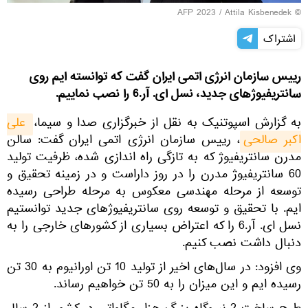
© AFP 2023 / Attila Kisbenedek
اشتراک
رییس سازمان انرژی اتمی ایران گفت که توانسته ایم روی
سانتریفیوژ‌های جدید، نسل‌ ای. آر.6 را نصب نماییم.
به گزارش اسپوتنیک به نقل از خبرگزاری صدا و سیما،
علی 
اکبر صالحی
، رییس سازمان انرژی اتمی ایران گفت: سالن
مدرن سانتریفیوژ که به تازگی راه اندازی شده، ظرفیت تولید
60 سانتریفیوژ مدرن را در روز داراست و در زمینه تحقیق و
توسعه از مرحله مهندسی معکوس به مرحله طراحی رسیده
ایم. با تحقیق و توسعه روی سانتریفیوژ‌های جدید توانستیم
نسل‌ ای. آر.6 را که اعتراض بسیاری از کشور‌های خارجی را به
دنبال داشت نصب کنیم.
وی افزود: در سال‌های اخیر از تولید 10 تن اورانیوم به 30 تن
رسیده ایم و این میزان را به 50 تن خواهیم رساند.