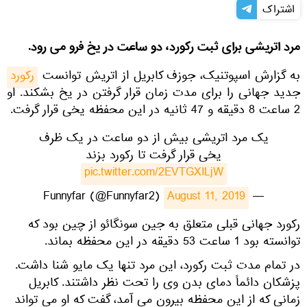
اشتراک
مرد اتریشی برای ثبت رکورد، دو ساعت در یخ فرو می رود.
به گزارش اسپوتنیک، جوزف کابریل از اتریش توانست
ركورد
جدید جهانی را برای مدت زمان قرار گرفتن در یخ بشکند. او
2 ساعت 8 دقیقه و 47 ثانیه در این محفظه یخی قرار گرفت.
یک مرد اتریشی بیش از دو ساعت در یک ظرف
یخی قرار گرفت تا رکورد بزند
pic.twitter.com/2EVTGXILjW
August 11, 2019
— Funnyfar (@Funnyfar2)
​رکورد جهانی قبلی متعلق به جین سونگائو از چین بود که
توانسته بود 1 ساعت 53 دقیقه در این محفظه بماند.
در تمام مدت ثبت رکورد، این مرد تنها یک مایو شنا داشت.
پزشکان دائماً دمای بدن وی را تحت نظر داشتند. کابریل
زمانی که از این محفظه بیرون می آمد، گفت که او می تواند