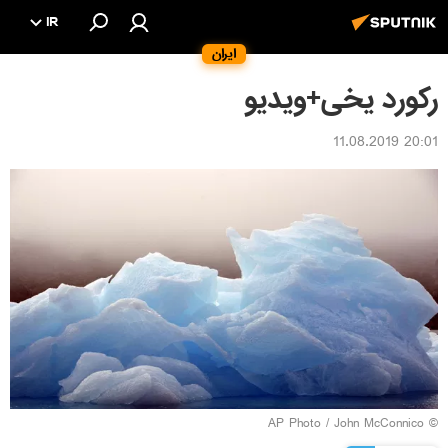
IR
ایران
رکورد یخی+ویدیو
20:01 11.08.2019
© AP Photo / John McConnico