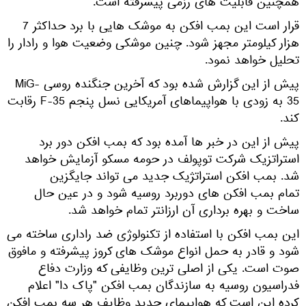
همچنین قابلیت های رزمی پیشرفته است.
قرار است این بمب افکن به موشک هایی با برد حداکثر 7
هزار کیلومتر مجهز شود. چنین موشکی وضعیت هوا و رادار را
تحلیل خواهد نمود.
پیش از این گزارش شده بود که آخرین جنگنده روسی MiG-
35 به زودی با هواپیماهای آمریکایی نسل پنجم F-35 رقابت
کند.
پیش از این در خبر ها آمده بود که بمب افکن دور برد
استراتزیک شرکت توپولف در حومه مسکو آزمایش خواهد
شد. بمب افکن استراتژیک جدید می تواند جایگزین
تمام بمب افکن های دوربرد روسیه شود و در عین حال
ساخت و بهره برداری آن ارزانتر تمام خواهد شد.
این بمب افکن با استفاده از تکنولوژی ضد راداری ساخته می
شود و قادر به حمل انواع موشک های کروز پیشرفته و مافوق
صوت است. یكی از اصلی ترین وظایفی كه وزارت دفاع
فدراسیون روسیه به سازندگان بمب افکن "پاک دا" اعلام
کرده این است كه هواپیمای جدید وظایف هر سه بمب افکن