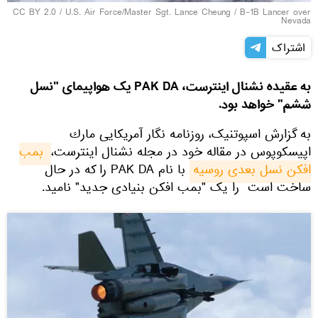
CC BY 2.0
/ U.S. Air Force/Master Sgt. Lance Cheung /
B-1B Lancer over
Nevada
اشتراک
به عقیده نشنال اینترست، PAK DA یک هواپیمای "نسل
ششم" خواهد بود.
به گزارش اسپوتنیک، روزنامه نگار آمریكایی مارك
اپیسكوپوس در مقاله خود در مجله نشنال اینترست،
بمب 
افکن نسل بعدی روسیه
با نام PAK DA را كه در حال
ساخت است را یک "بمب افکن بنیادی جدید" نامید.