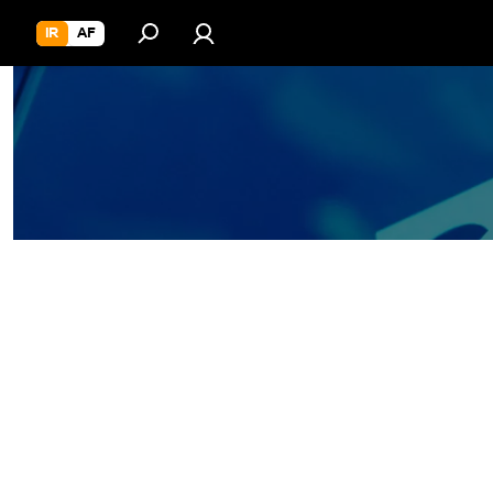
IR
AF