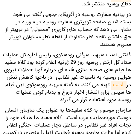
دفاع روسیه منتشر شد.
در بیانیه سفارت روسیه در آفریقای جنوبی گفته می شود
بسته شدن صفحه توییتری سفارت روسیه در سوریه در
نشان می دهد که حساب های کاربری "معمولی" در توییتر از
حق داشتن نقطه نظر متقاوت از نقطه نظر مسئولان توییتر
محروم هستند.
گفتنی است سپهبد سرگئی رودسکوی، رئیس اداره کل عملیات
ستاد کل ارتش روسیه روز 29 ژوئیه اعلام کرده بود کلاه سفید
ها فیلم های صحنه سازی شده ای درباره گویا حملات نیروی
هوایی روسیه به تاسیات غیر نظامی در ناحیه کاهش تنش
در
 ادلب
تهیه می کنند. به گفته سپهبد رووسوکوی این فیلم
ها سپس برای انتشار اخبار دروغ و بدنام کردن عملیات
روسیه مورد استفاده قرار می گیرند
سازمان موسوم به کلاه سفیدها به عنوان یک سازمان انسان
دوست موردحمایت غرب است. کلاه سفید ها هدف خود را
نجات افراد غیر نظامی در مناطق دچار عملیات جنگی اعلام
کرده اما وزارت خارجه روسیه فعالیت آنها را عنصری در کمپین