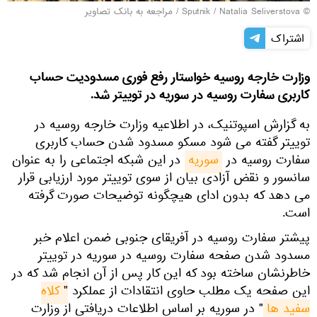
© Sputnik / Natalia Seliverstova
/
مراجعه به بانک تصاویر
اشتراک
وزارت خارجه روسیه خواستار رفع فوری مسدودیت حساب
کاربری سفارت روسیه در سوریه در توییتر شد.
به گزارش اسپوتنیک، در اطلاعیه وزارت خارجه روسیه در
توییتر گفته می شود مسکو مسدود شدن حساب کاربری
سفارت روسیه در
سوریه
در این شبکه اجتماعی را به عنوان
سانسور و نقض آزادی بیان از سوی توییتر مورد ارزیابی قرار
می دهد که بدون ادای هیچگونه توضیحات صورت گرفته
است.
پیشتر سفارت روسیه در آفریقای جنوبی ضمن اعلام خبر
مسدود شدن صفحه سفارت روسیه در سوریه در توییتر
خاطرنشان ساخته بود که این کار پس از آن انجام شد که در
این صفحه یک مطلب حاوی انتقادات از عملکرد "
کلاه 
سفید ها
" در سوریه بر اساس اطلاعات دریافتی از وزارت