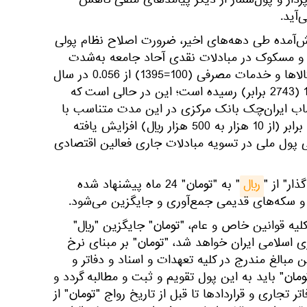
رداز و پول‌شمار از دیگر پیامدهای منفی کاهش
آید.
ش‌آمده طی دهه‌های اخیر، ضرورت اصلاح نظام پولی
س و مسکوک در مبادلات نقدی آحاد جامعه به‌شدت
احساس می‌شود. شاخص بهای کالاها و خدمات مصرفی (100=1395) از 0.056 در سال
1350 به 153.6 در آبان سال 1397 (2743 برابر) رسیده است؛ این در حالی است که
اب ایران‌چک بانک مرکزی در این مدت متناسب با
نرخ تورم تعدیل نشده و تنها 50‌ برابر (از 10 هزار به 500 هزار ریال) افزایش یافته
پول ملی در تسویه مبادلات جاری فعالین اقتصادی
ار" از "
ریال
" به "تومان" 24 ماه پیشنهاد شده
 سکه‌های قدیمی جمع‌آوری و جایگزین می‌شود.
 کلیه قوانین خاص و عام، "تومان" جایگزین "ریال"
 اسلامی ایران خواهد شد، "تومان" بر مبنای نرخ
مبالغ مندرج در کلیه تعهدات و اسناد و دفاتر و
تومان" باید به این پول تقویم و ثبت و مطالبه گردد و
ر تجاری و قراردادها تا قبل از تاریخ رواج "تومان" از