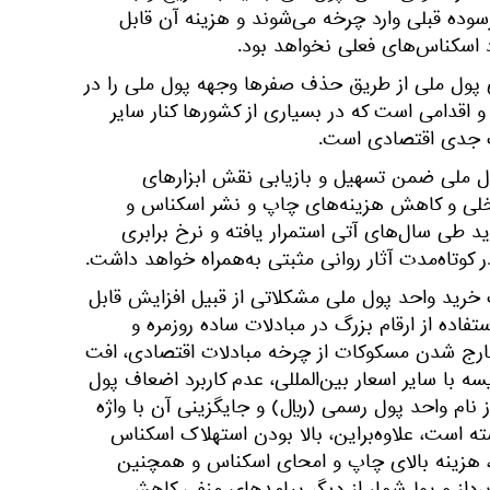
سوده قبلی وارد چرخه می‌شوند و هزینه آن قابل
 اسکناس‌های فعلی نخواهد بود.
ی پول ملی از طریق حذف صفرها وجهه پول ملی را در
و اقدامی است که در بسیاری از کشورها کنار سایر
ت جدی اقتصادی است.
حذف 4 صفر از پول ملی ضمن تسهیل و بازیابی نقش ابزارهای
اخلی و کاهش هزینه‌های چاپ و نشر اسکناس و
 طی سال‌های آتی استمرار یافته و نرخ برابری
 کوتاه‌مدت آثار روانی مثبتی به‌همراه خواهد داشت.
رید واحد پول ملی مشکلاتی از قبیل افزایش قابل
اده از ارقام بزرگ در مبادلات ساده روزمره و
خارج شدن مسکوکات از چرخه مبادلات اقتصادی، افت
 با سایر اسعار بین‌المللی، عدم کاربرد اضعاف پول
ز نام واحد پول رسمی (ریال) و جایگزینی آن با واژه
شته است، علاوه‌براین، بالا بودن استهلاک اسکناس
ا، هزینه بالای چاپ و امحای اسکناس و همچنین