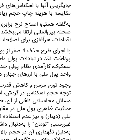
جایگزینی آنها با اسکناس‌های فر
مقایسه با هزینه چاپ حجم زیاد
به‌گفته همتی؛ اصلاح نرخ برابر
صحنه بین‌المللی ارتقا می‌بخشد 
اقدامات، سرآغازی برای اصلاحا
با اجرای طرح 
پرداخت نقد در تبادلات پولی د
مسکوک، کارآمدی نظام پولی جدید
واحد پول ملی با ارزهای جهان در
وجود تورم مزمن و کاهش قدرت خ
توجه حجم اسکناس در گردش، استف
مسائل محاسباتی ناشی از آن، ‌
حیثیت ظاهری پول ملی در مقایسه
ملی (دینار) و نیز عدم استفاده ا
غیررسمی "تومان" را به‌دنبال دا
به‌دلیل نگهداری آن در حجم بال