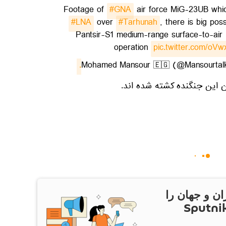
Footage of
#GNA
air force MiG-23UB whi
#LNA
over
#Tarhunah
, there is big poss
Pantsir-S1 medium-range surface-to-air m
operation
pic.twitter.com/o
 این جنگنده کشته شده اند.
ان و جهان را
ام Sputnik Iran