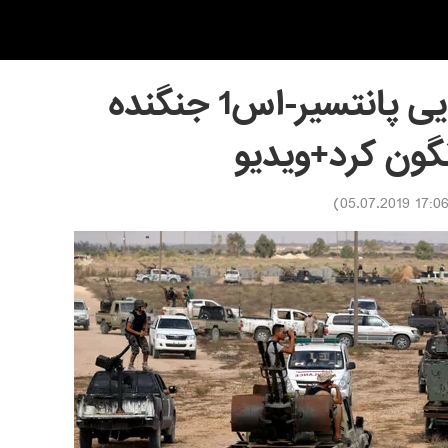
سامانه دفاع هوایی پانتسیر-اس1 جنگنده
نگون کرد+ویدیو
)
17:06 05.07.201