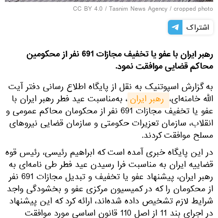
CC BY 4.0
/
Tasnim News Agency
/ cropped photo
اشتراک
رهبر ایران با عفو یا تخفیف مجازات 691 نفر از محکومین
محاکم قضایی موافقت نمود.
به گزارش اسپوتنیک به نقل از پایگاه اطلاع رسانی دفتر آیت
الله خامنه‌ای،
 رهبر ایران
، به‌مناسبت عید فطر رهبر ایران با
عفو یا تخفیف مجازات 691 نفر از محکومان محاکم عمومی و
انقلاب، سازمان تعزیرات حکومتی و سازمان قضایی نیروهای
مسلح موافقت کردند.
در این پایگاه خبری آمده است که ابراهیم رئیسی، رئیس قوه
قضاییه ایران به مناسبت فرا رسیدن عید فطر طی نامه‌ای به
رهبر ایران، پیشنهاد عفو یا تخفیف و تبدیل مجازات 691 نفر
از محکومان را که در کمیسیون مرکزی عفو و بخشودگی واجد
شرایط لازم تشخیص داده شده‌اند، ارائه کرد که این پیشنهاد
در اجرای بند 11 از اصل 110 قانون اساسی مورد موافقت