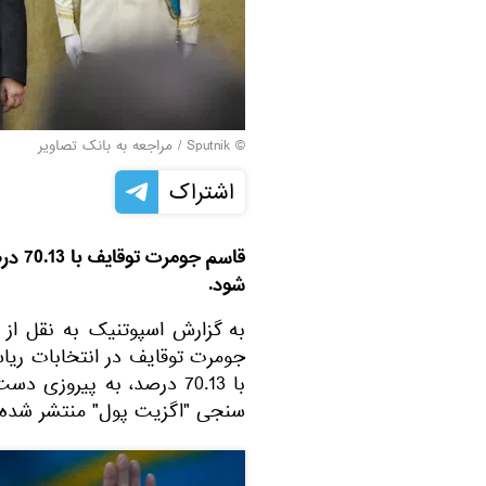
© Sputnik
/
مراجعه به بانک تصاویر
اشتراک
قاسم 
شود.
جومرت توقایف در انتخابات ری
با 70.13 درصد، به پیروز
سنجی "اگزیت پول" منتشر شده