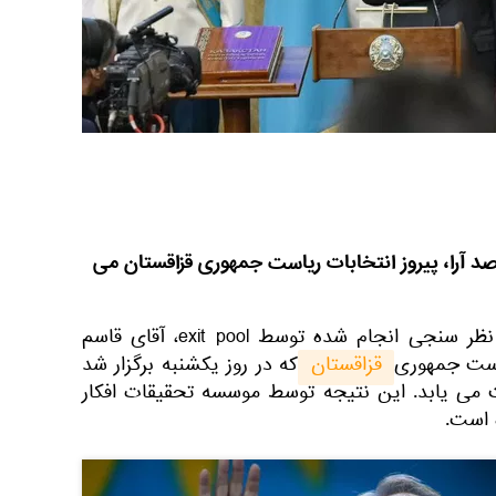
جومرت توقایف با 70.13 درصد آرا، پیروز انتخابات ریاست جمهوری قزاقستان می
به گزارش اسپوتنیک به نقل از نظر سنجی انجام شده توسط exit pool، آقای قاسم
است جمهوری
 قزاقستان 
که در روز یکشنبه برگزار شد
ی دست می یابد. این نتیجه توسط موسسه تحقیقات افکار
 است.