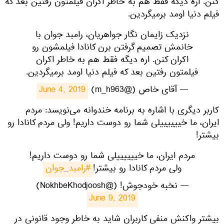
کنن. اره دیگه فقط هم به خاطر اکران فیلمتون رفتین بعد که
فیلم دنیا اومد برمیگردین.
نزدیک زایمان نگار جواهریان، رامبد جوان با
خانمش تصمیم گرفتن برن کانادا فیلمشون رو
اکران کنن. اره دیگه فقط هم به خاطر اکران
فیلمتون رفتین بعد که فیلم دنیا اومد برمیگردین.
— آقای خاص (@m_h963)
June 4, 2019
کاربر دیگری با اشاره به برنامه خندوانه می‌نویسد: مردم
ایران، ما خییییییلی شما رو دوست داریم! ولی مردم کانادا رو
بیشتر!
مردم ایران، ما خییییییلی شما رو دوست داریم!
ولی مردم کانادا رو بیشتر!
#رامبد_جوان
— نخبه خودجوش! (@NokhbeKhodjoosh)
June 9, 2019
بیشتر واکنش منفی کاربران شاید به خاطر وجود قانونی در