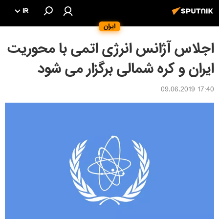
IR
ایران
اجلاس آژانس انرژى اتمى با محوريت
ايران و كره شمالى برگزار می شود
17:40 09.06.2019