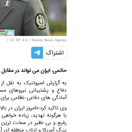
/
CC BY 4.0
/
Tasnim News Agency
اشتراک
حاتمی: ایران می تواند در مقابل 
به گزارش اسپوتنیک به نقل از 
دفاع و پشتیبانی نیروهای مسلح
آمادگی های دفاعی-نظامی برای مقا
وی تاکید کرد:«امروز ایران در با
با هرگونه تهدید، زیاده خواهی
رفیع و بی نظیر در سخت ترین
بزرگ آمریکا و ازناب منطقه ای