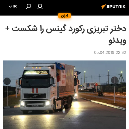
IR
ایران
دختر تبریزی رکورد گینس را شکست +
ویدئو
22:32 05.04.2019