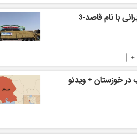
نی با نام قاصد-3
ر خوزستان + ویدئو