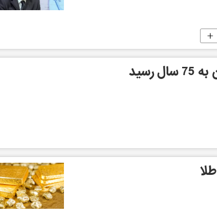
ل رسید
لا