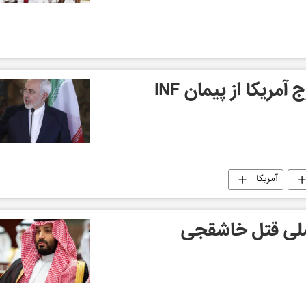
ریکا از پیمان INF
آمریکا
صلی قتل خاشقجی