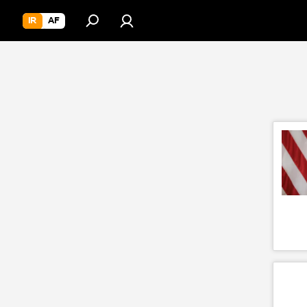
IR
AF