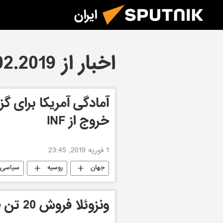
ایران
اخبار از 01.02.2019
آمادگى آمريكا براى گ
خروج از INF
1 فوریه 2019, 23:45
جهان
روسیه
سیاسی
ونزوئلا فروش 20 تن طلا را به تعویق انداخت