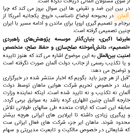
از سوی مسئولان آلمانی دریافت نکرده است.
در بین این ضد و نقیض ها این سوال بروز می کند که چرا
آلمان 
در بحبوحه اوضاع نامناسب خروج یکجانبه آمریکا از
برجام و تصمیم گیری اروپا برای ماندن و ادامه مسیر با ایران
چنین تصمیمی گرفته است.
علیرضا اکبری، بنیان‌گذار موسسه پژوهش‌های راهبردی
«تصمیم»، دانش‌آموخته صلح‌سازی و حفظ صلح، متخصص
امنیت بین‌الملل
به این موضوع اشاره می کند که هنوز تاییده
و یا تکذیب رسمی از جانب دولت آلمان صورت نگرفته است
و توضیح می دهد:
"قبل از هر چیز باید بگویم که اخبار منتشر شده در خبرگزاری
بیلد در خصوص تحریم شرکت هوایی ماهان توسط دولت
آلمان نه تکذیب و نه تایید شده است. اینکه نماینده وزارت
خارجه آلمان چنین اظهاری کرده باشد به سوابق برمی گردد.
سابقه این است که ایالات متحده طی سالهای طولانی تلاش
و پیگیری زیادی داشته تا ایرلاین های ایرانی هرچه بیشتر
محدود شوند. ماهان ایر جزء شرکت های فعال ایرانی ست
که شایعاتی در خصوص مالکیت و تابعیت مدیریتی و سهام