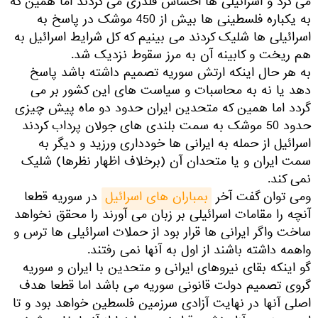
می کرد و اسرائیلی ها احساس قلدری می کردند اما همین که
به یکباره فلسطینی ها بیش از 450 موشک در پاسخ به
اسرائیلی ها شلیک کردند می بینیم که کل شرایط اسرائیل به
هم ریخت و کابینه آن به مرز سقوط نزدیک شد.
به هر حال اینکه ارتش سوریه تصمیم داشته باشد پاسخ
دهد یا نه به محاسبات و سیاست های این کشور بر می
گردد اما همین که متحدین ایران حدود دو ماه پیش چیزی
حدود 50 موشک به سمت بلندی های جولان پرداب کردند
اسرائیل از حمله به ایرانی ها خودداری ورزید و دیگر به
سمت ایران و یا متحدان آن (برخلاف اظهار نظرها) شلیک
نمی کند.
ومی توان گفت آخر
بمباران های اسرائیل
در سوریه قطعا
آنچه را مقامات اسرائیلی بر زبان می آورند را محقق نخواهد
ساخت واگر ایرانی ها قرار بود از حملات اسرائیلی ها ترس و
واهمه داشته باشند از اول به آنها نمی رفتند.
گو اینکه بقای نیروهای ایرانی و متحدین با ایران و سوریه
گروی تصمیم دولت قانونی سوریه می باشد اما قطعا هدف
اصلی آنها در نهایت آزادی سرزمین فلسطین خواهد بود و تا