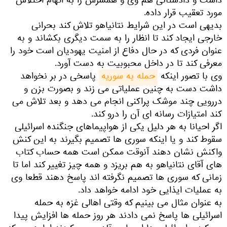
داشت و دادستانی هم وی و همسرش را به اتهام اختلاس
مورد تعقیب قرار داده.
بدیهی است در این شرایط نتانیاهو تلاش کند بحرانی
خارجی ایجاد کند تا انظار را به سمت دیگری بکشاند و به
عنوان فردی که در حال دفاع از امنیت یهودیان است خود را
معرفی کند تا در داخل محبوبیت به دست آورد.
وی با تصور اینکه
حمله به سوریه
پاسخی در بر نخواهد
داشت دست به چنین عملیاتی می زند و بصورت بزن و
دررویی چند موشک پراکنی انجام می دهد و بعد تلاش می
کند امتیازات رسانه ای آن را درو کند.
اگر احیانا به هر دلیل یکی از هواپیماهای جنگنده اسرائیلی
سقوط کند و یا اینکه سوری ها تصمیم بگیرند به این کنش
واکنش نشان دهند آنوقت ممکن است همه حساب کتاب
های آقای نتانیاهو به هم بریزد و همه چیز تغییر کند اما تا
زمانی که سوری ها تصمیم نگرفته اند پاسخ دهند قطعا وی
به عملیات ایذایی خود ادامه خواهد داد.
به عنوان مثال می بینیم که وقتی اهالی غزه به حمله
اسرائیلی ها پاسخ نمی دادند هر روز حمله ها افزایش پیدا