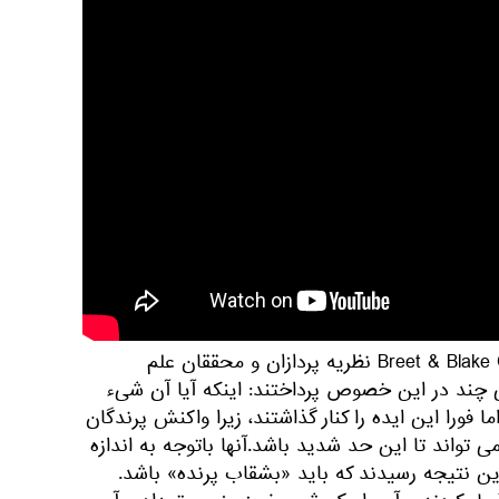
پس از انتشار این فیلم، Breet & Blake Cousins نظریه پردازان و محققان علم
 چند در این خصوص پرداختند: اینکه آیا آن شیء
فورا این ایده را کنار گذاشتند، زیرا واکنش پرندگان
تواند تا این حد شدید باشد.آنها باتوجه به اندازه
درازای 7-5 متر به این نتیجه رسیدند که باید «بشقاب پرنده» باشد.