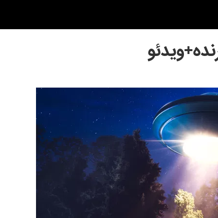
نده+ویدئو