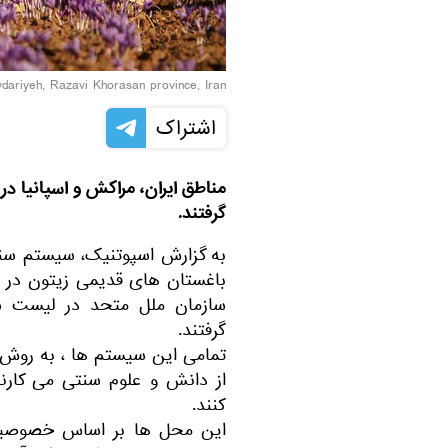
ydariyeh, Razavi Khorasan province, Iran
اشتراک
مناطق ایران، مراکش و اسپانیا 
گرفتند.
به گزارش اسپوتنیک، سیستم سنت
باغستان های قدیمی زیتون در ا
سازمان ملل متحد در لیست س
گرفتند.
تمامی این سیستم ها ، به روش 
از دانش و علوم سنتی می کار
کنند.
این محل ها بر اساس خصوصیت