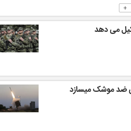
یل می دهد
ی ضد موشک میسازد