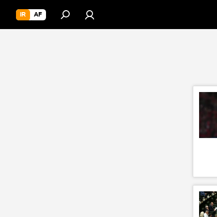
IR
AF