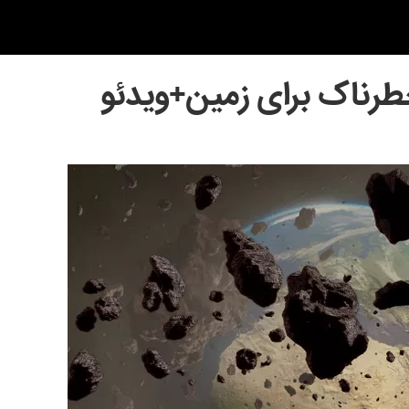
ناک برای زمین+ویدئو