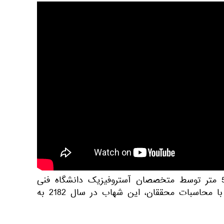
شهاب سنگ «بنو» با قطر 500 متر توسط متخصصان آستروفیزیک دانشگاه فنی
ماساچوست کشف شد. مطابق با محاسبات محققان، این شهاب در سال 2182 به