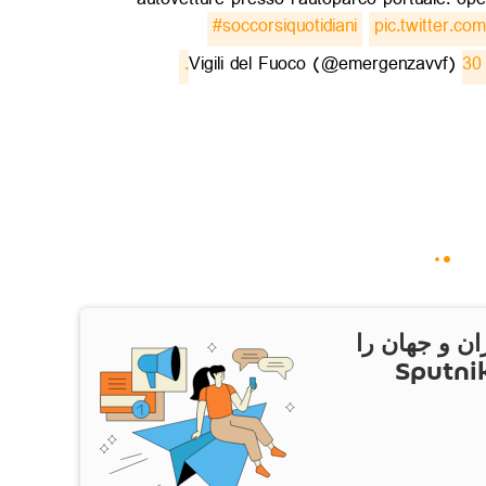
autovetture presso l’autoparco portuale: opera
#soccorsiquotidiani
pic.twitter.
30 
ان و جهان را
ام Sputnik Iran