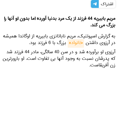
اشتراک
مریم بابیریه 44 فرزند از یک مرد بدنیا آورده اما بدون او آنها را
بزرگ می کند.
به گزارش اسپوتنیک، مریم ناباتانزی بابیریه از اوگاندا همیشه
در آرزوی داشتن
خانواده
بزرگ با 6 فرزند بود.
آرزوی او برآورده شد و در سن 40 سالگی، مادر 44 فرزند شد
که پدرشان نسبت به وجود آنها بی تفاوت است. او بارورترین
زن آفریقاست.