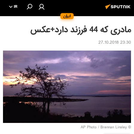
IR
ایران
مادری که 44 فرزند دارد+عکس
23:30 27.10.2018
© AP Photo / Brennan Linsley