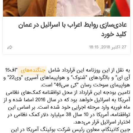
عادی‌سازی روابط اعراب با اسرائیل در عمان
کلید خورد
27 اکتبر 2018, 18:15
به نقل از این روزنامه این قرارداد شامل
جنگنده‌های 
"اف15
آی ای" و بالگردهای "شنوک" و هواپیماهای آسپری "وی22" و
هواپیمای سوخت رسان "کی سی46" است.
تامین بودجه این قرارداد از محل توافقنامه کمک‌های نظامی
آمریکا به اسرائیل خواهد بود که در سال 2016 امضا شده و از
ماه فوریه وارد مرحله اجرایی خود شده است. بر اساس این
توافقنامه، آمریکا در 10 سال 38 میلیارد دلار کمک نظامی در
اختیار اسرائیل قرار می‌دهد.
جین کانینگام، معاون رئیس شرکت بوئینگ آمریکا در این