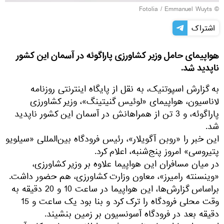
Fotolia
/ Emmanuel Wuyts
©
اشتراک
هواپیمای حامل وزیر کشاورزی پاراگوئه در آسمان این کشور
ناپدید شد.
به گزارش اسپوتنیک، به نقل از پایگاه اینترنتی روزنامه
لاناسیون، هواپیمای «لوئیس گنیتینگ»، وزیر کشاورزی
پاراگوئه، و 3 تن از همراهانش در آسمان این کشور ناپدید
شد.
این خبر را «روبن آگویلار»، رئیس فرودگاه بین‌المللی «سیلویو
پتیروسی» امروز پنج‌شنبه، اعلام کرد.
در میان مسافران این هواپیما علاوه بر وزیر کشاورزی،
«وینسنته رامیرز»، معاون وزارت کشاورزی، هم حضور داشت.
براساس گزارش‌ها، این هواپیما در ساعت 10 و 20 دقیقه به
وقت محلی فرودگاه را ترک کرد و بنا بود یک ساعت و 15
دقیقه بعد در فرودگاه آسونسیون بر زمین بنشیند.