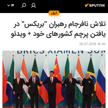
IR
ایران
تلاش نافرجام رهبران "بریکس" در
یافتن پرچم کشورهای خود + ویدئو
16:40 26.07.2018