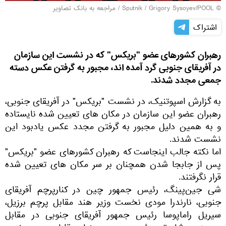
© Sputnik / Grigory Sysoyev/POOL
/
مراجعه به بانک تصاویر
اشتراک
رهبران کشورهای عضو "بریکس" که در نشست این سازمان
در آفریقای جنوبی گرد آمده اند، مجبور به گرفتن عکس دسته
جمعی مجدد شدند.
به گزارش اسپوتنیک، در نشست "بریکس" در آفریقای جنوبی،
رهبران عضو این سازمان در مکان های تعیین شده نایستاده
و به همین دلیل مجبور به گرفتن مجدد عکس یادبود این
نشست شدند.
اما نکته جالب اینجاست که رهبران کشورهای عضو "بریکس"
پس از جابجا شدن همچنان بر سر مکان های تعیین شده
قرار نگرفتند.
شی جین‌پینگ، رئیس جمهور چین در کنارپرچم آفریقای
جنوبی، نارندرا مودی نخست وزیر هند مقابل پرچم برزیل،
سیریل راماپوسا رئیس جمهور آفریقای جنوبی در مقابل