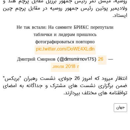
روسیه، میشل تمر رئیس جمهور برزیل مقابل پرچم هند و
ولادیمیر پوتین رئیس جمهور روسیه در مقابل پرچم چین
ایستاد.
Не так встали: На саммите БРИКС перепутали
таблички и лидерам пришлось
фотографироваться повторно
pic.twitter.com/DoWE4XLdln
26 
— Дмитрий Смирнов (@dimsmirnov175)
июля 2018 г.
انتظار میرود که امروز 26 جولای، نشست رهبران "بریکس"
ضمن برگزاری نشست های مشترک و جداگانه به امضای
توافقنامه های مختلف بپردازند.
جهان