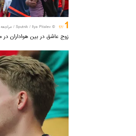
1
© Sputnik / Ilya Pitalev
/
مراجعه 
/17
زوج عاشق در بین هواداران در م