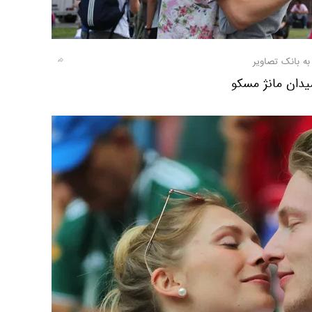
به بانک تصاویر
یدان مانژ مسکو