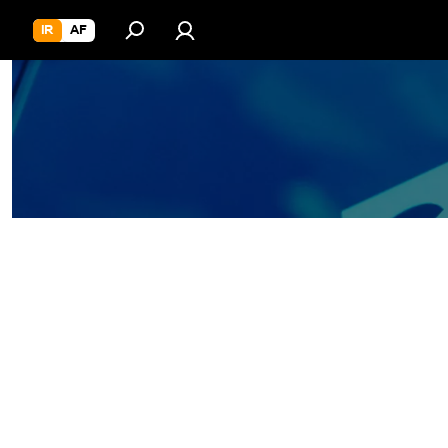
IR
AF