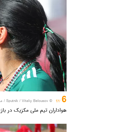
6
© Sputnik / Vitaliy Belousov
/
مر
/17
هواداران تیم ملی مکزیک در باز