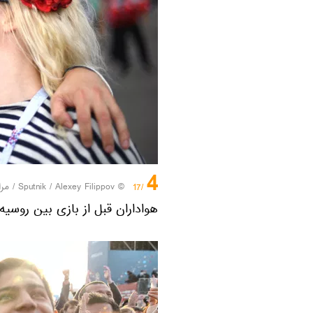
4
© Sputnik / Alexey Filippov
/
مرا
/17
هواداران قبل از بازی بین روسیه 