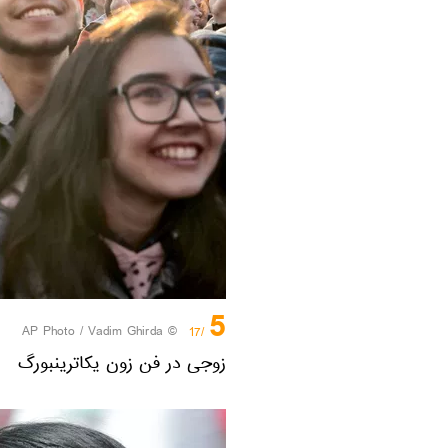
5
© AP Photo / Vadim Ghirda
/17
زوجی در فن زون یکاترینبورگ