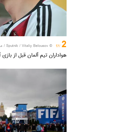
2
© Sputnik / Vitaliy Belousov
/
مر
/17
هواداران تیم آلمان قبل از بازی 