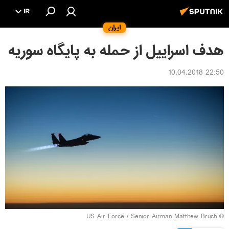
IR
ایران
هدف اسراییل از حمله به پایگاه سوریه
22:50 10.04.2018
© US Air Force / Senior Airman Matthew Bruch