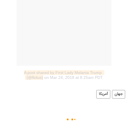
A post shared by First Lady Melania Trump 
(@flotus)
on Mar 24, 2018 at 8:25am PDT
جهان
آمریکا