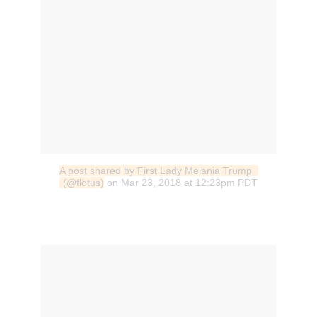
A post shared by First Lady Melania Trump 
(@flotus)
on Mar 23, 2018 at 12:23pm PDT