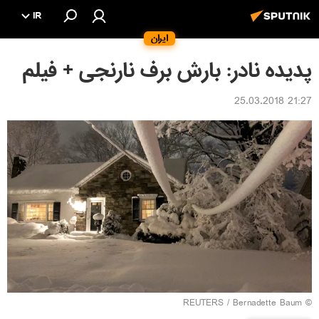
IR
ایران
پدیده نادر: بارش برف نارنجی + فیلم
21:27 25.03.2018
REUTERS
/ Bernadette Baum
©