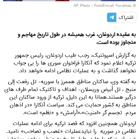
© AP Photo / Pool/Emrah Yorulmaz
اشتراک
به عقیده اردوغان، غرب همیشه در طول تاریخ مهاجم و
متجاوز بوده است.
به گزارش اسپوتنیک، رجب طیب اردوغان، رئیس جمهور
ترکیه اعلام نمود که آنکارا فراخوان سوری ها را بی جواب
نخواهد گذاشت و به عملیات نظامی ادامه خواهد داد.
به گفته وی، ساکنان مناطق هممرز با سوریه- تل رفعت إلى
منبج ، تل أبيض وريسلان- اهداف و تاکتیک تمام طرف های
درگیر هستند.همانا به این دلیل، ترکیه از ورود ساکنان این
مناطق به کشور حمایت می کند. سیاست آنکارا «در اذهان
مردم تجسم گر «امنیت»،«آرامش» و «نظم» است».
اردوغان همچنین افزود که قصد ترکیه برای ادامه عملیات
نظامی در سوریه را نبایدعملیات «غصب و تصاحب» نامید.