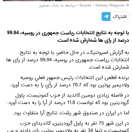
© Sputnik / Aleksey Malgavko
/
مراجعه به بانک تصاویر
اشتراک
با توجه به نتایج انتخابات ریاست جمهوری در روسیه، 99.94
درصد از رای ها شمارش شده است.
به گزارش اسپوتنیک، در حال حاضر، با توجه به نتایج
انتخابات ریاست جمهوری در روسیه، 99.94 درصد از رای ها
شمارش شده است.
برنده قطعی این انتخابات رئيس جمهور فعلي روسیه
ولاديمير پوتين بود که 76.7 درصد از رأي را به دست آورد.
در فاصله زیادی دومین کاندید از حزب کمونیست، پاول
گرودینین بود که توانست 11.8 درصد از آرا را به دست آورد.
اما در ایران در صندوق شهر رشت، نتایج آرا متفاوت بود.
در این شهر 75 نفر به پاول گرودینین، کاندیدای حزب
کمونیست و تنها 34 نفر به ولادیمیر پوتین رای دادند و می