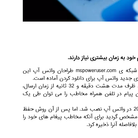
خود به زمان بیشتری نیاز دارند.
به گزارش اسپوتنیک به نقل از شبکه ی mspoweruser.com طراحان واتس آپ این
ی جدید واتس آپ برای دانلود کردن آماده است.
پیشترهمه ی افراد می توانستند ظرف مدت هشت دقیقه و 32 ثانیه از زمان ارسال،
ون پیام در تلفن همراه مخاطب را می توان طی یک
این برنامه اولین بار در پاییز 2017 در واتس آپ نصب شد. اما پس از آن روش حفظ
 مشخص گردید برای آنکه مخاطب پیغام های خود را
افاصله آنرا ذخیره کرد.