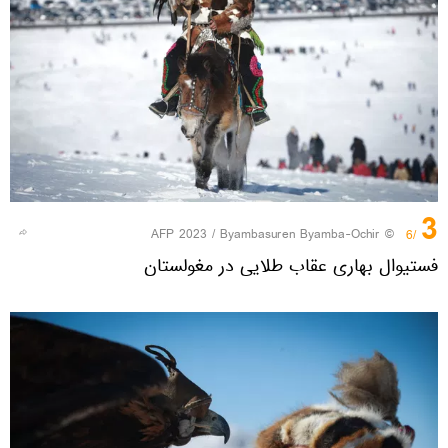
3
© AFP 2023 / Byambasuren Byamba-Ochir
/6
فستیوال بهاری عقاب طلایی در مغولستان