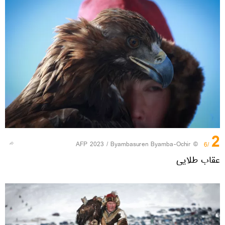
2
© AFP 2023 / Byambasuren Byamba-Ochir
/6
عقاب طلایی