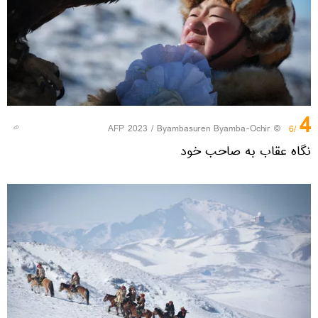
4
© AFP 2023 / Byambasuren Byamba-Ochir
/6
نگاه عقاب به صاحب خود