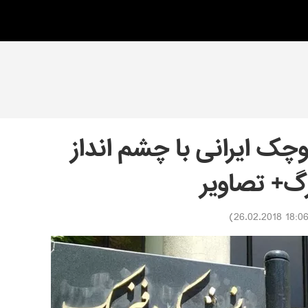
چک ایرانی با چشم انداز
گ+ تصاویر
)
18:06 26.02.201