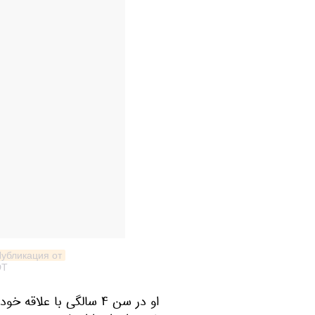
Публикация от آرش کودک نابغه (@ashamorzesh
DT
او در سن ۴ سالگی با ع