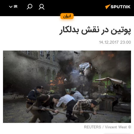
IR
ایران
پوتین در نقش بدلکار
23:00 14.12.2017
REUTERS
/ Vincent West
©