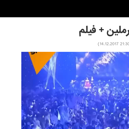
لین + فیلم
)
21:30 14.12.20