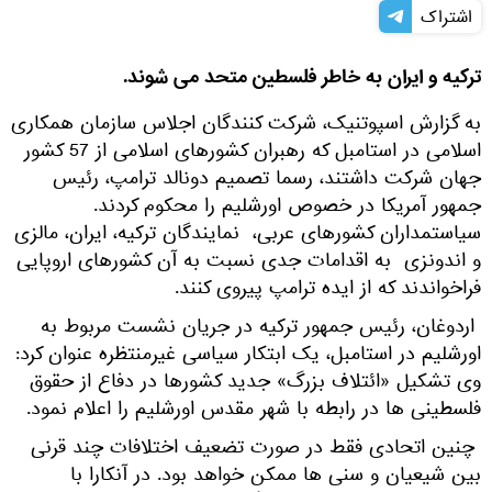
اشتراک
ترکیه و ایران به خاطر فلسطین متحد می شوند.
به گزارش اسپوتنیک، شرکت کنندگان اجلاس سازمان همکاری
اسلامی در استامبل که رهبران کشورهای اسلامی از 57 کشور
جهان شرکت داشتند، رسما تصمیم دونالد ترامپ، رئیس
جمهور آمریکا در خصوص اورشلیم را محکوم کردند.
سیاستمداران کشورهای عربی، نمایندگان ترکیه، ایران، مالزی
و اندونزی به اقدامات جدی نسبت به آن کشورهای اروپایی
فراخواندند که از ایده ترامپ پیروی کنند.
اردوغان، رئیس جمهور ترکیه در جریان نشست مربوط به
اورشلیم در استامبل، یک ابتکار سیاسی غیرمنتظره عنوان کرد:
وی تشکیل «ائتلاف بزرگ» جدید کشورها در دفاع از حقوق
فلسطینی ها در رابطه با شهر مقدس اورشلیم را اعلام نمود.
چنین اتحادی فقط در صورت تضعیف اختلافات چند قرنی
بین شیعیان و سنی ها ممکن خواهد بود. در آنکارا با