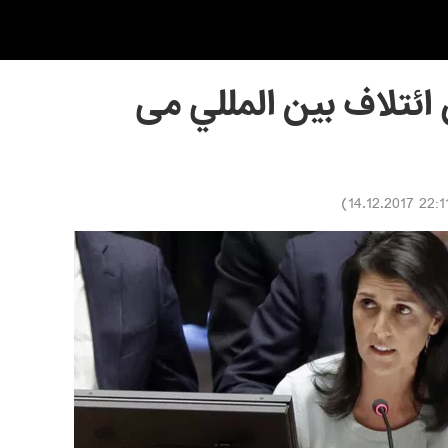
ن ائتلاف بین المللي می
)
22:11 14.12.20