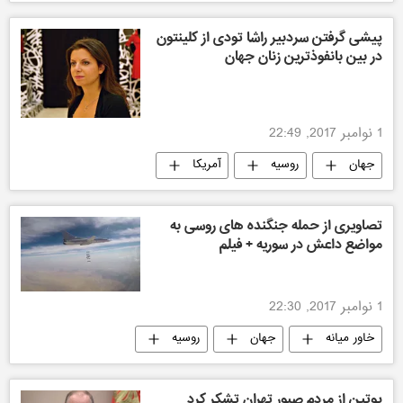
پیشی گرفتن سردبیر راشا تودی از کلینتون
در بین بانفوذترین زنان جهان
1 نوامبر 2017, 22:49
جهان
روسیه
آمریکا
تصاویری از حمله جنگنده های روسی به
مواضع داعش در سوریه + فیلم
1 نوامبر 2017, 22:30
خاور میانه
جهان
روسیه
پوتین از مردم صبور تهران تشکر کرد