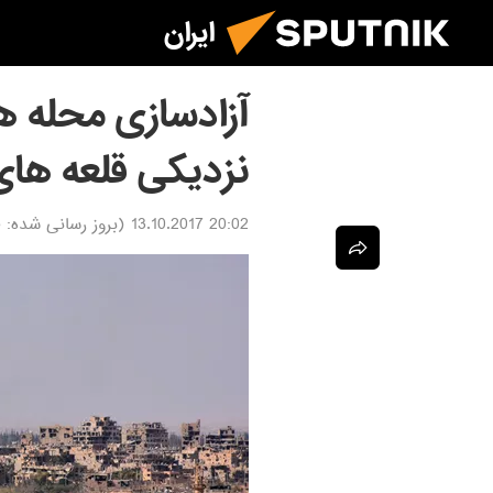
ایران
آزادسازی محله ه
نزديكى قلعه ها
20:02 13.10.2017
(بروز رسانی شده:
7