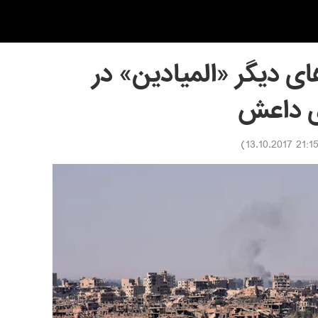
اى دیگر «المیادین» در
ى داعش
)
21:15 13.10.201