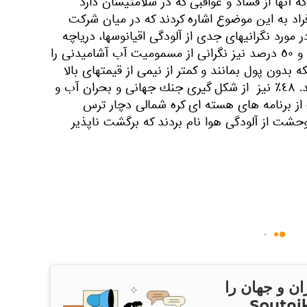
كه آنها از فساد و عواقبى كه در سلامتيشان دارد
د بدين ترتيب كه ٧٤٪‏ افراد به اين موضوع اشاره كردند كه در ميان شركت
وع و در مورد نگرانيهاى جدى از آلودگى اقيانوسها، درياچه
ها و رودخانه ها ٥٣٪‏ نظر دادند و ٥٠ درصد نيز نگرانى از مسموميت آب آشاميدنى را
نكه بدون پول بمانند و كمتر از نيمى از قيمتهاى بالا
براى هزينه هاى پزشكى ميترسند. ٤٨٪‏ نيز از شكل گيرى جنك جهانى و بحران آب و
از برنامه هاى هسته اى كره شمالى دچار ترس
حشت از آلودگى هوا نام بردند كه برگشت ناپذير
ان و جهان را
ام Sputnik Iran