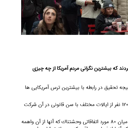
دند كه بيشترين نگرانى مردم آمريكا از چه چيزى
ه تحقيق در رابطه با بيشترين ترس آمريكايى ها
در يك همه پرسى اينترنتى كه ١٢٠٧ نفر از ايالات مختلف با سن قانونى در آن شركت
به هر يك از آنها پيشنهاد شد از ميان ٨٠ مورد اتفاقاتى وحشتناك كه آنها از آن واهمه