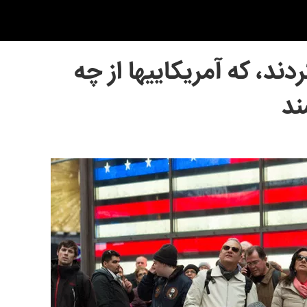
ند، كه آمريكاييها از چه
ند