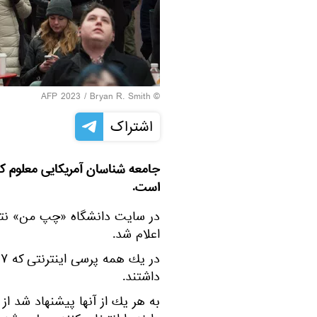
© AFP 2023 / Bryan R. Smith
اشتراک
جامعه شناسان آمريكايى معلوم كر
است.
در سايت دانشگاه «چپ من» نتيج
اعلام شد.
داشتند.