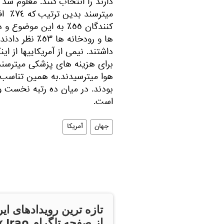
دارند را انتخاب كنند. معلوم شد 
ميترسن
كنندگان ٥٥٪‏ به اين موض
داشتند. نيمى از آمريكاييها از اي
هوا ميترسيدند.به همين تناسب 
بودند. در ميان ده رتبه نخست و
است.
جهان
آمریکا
تازه ترین رویدادهای ایر
از صفحه تلگر