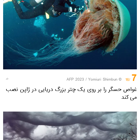
7
© AFP 2023 / Yomiuri Shimbun
/16
غواص حسگر را بر روی یک چتر بزرگ دریایی در ژاپن نصب
می کند