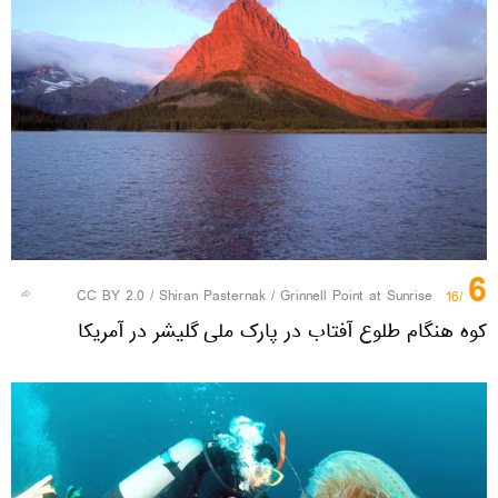
6
CC BY 2.0
/
Shiran Pasternak
/
Grinnell Point at Sunrise
/16
کوه هنگام طلوع آفتاب در پارک ملی گلیشر در آمریکا