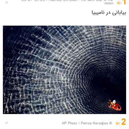
1
CC BY-SA 2.0
/
Adomas Svirskas
/
The dark side of the
moon
/16
بیابانی در نامیبیا
2
© AP Photo / Petros Karadjias
/16