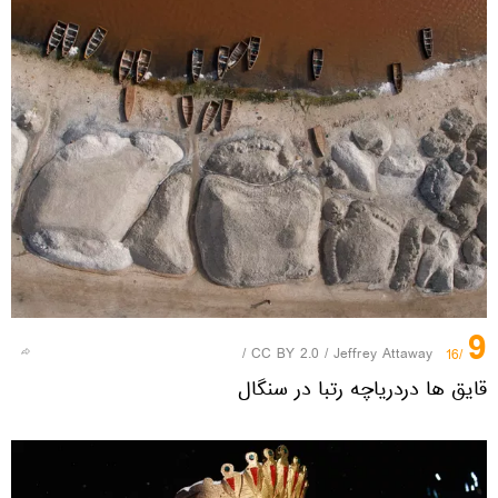
9
/
CC BY 2.0
/
Jeffrey Attaway
/16
قایق ها دردریاچه رتبا در سنگال