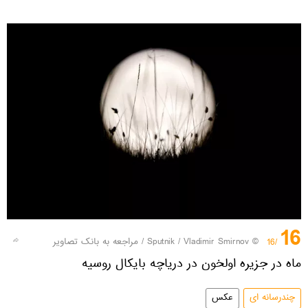
16
© Sputnik / Vladimir Smirnov
/
مراجعه به بانک تصاویر
/16
ماه در جزیره اولخون در دریاچه بایکال روسیه
چندرسانه ای
عکس