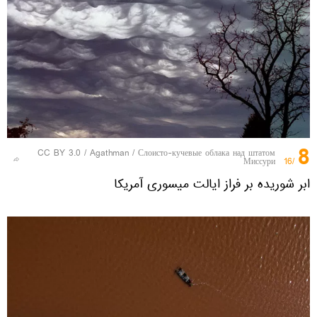
8
CC BY 3.0
/
Agathman
/
Слоисто-кучевые облака над штатом
Миссури
/16
ابر شوریده بر فراز ایالت میسوری آمریکا