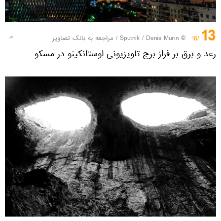
13
© Sputnik / Denis Murin
/
مراجعه به بانک تصاویر
/16
رعد و برق بر فراز برج تلویزیونی اوستانکینو در مسکو