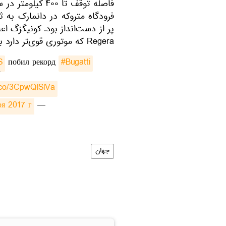
فاصله توقف تا ۰
فرودگاه متروکه در دانمارک به
پر از دست‌انداز بود. کونیگزگ اع
Regera که موتوری قوی‌تر دارد بهتر کند.
S
побил рекорд
#Bugatti
/
t.co/3CpwQlSlVa
я 2017 г.
— Yanka (@n0mernabis)
جهان