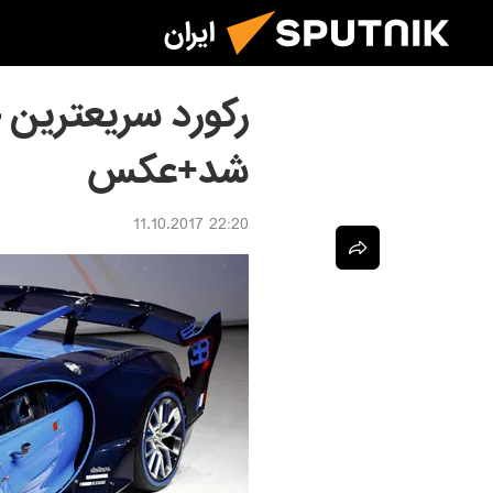
ایران
رکورد سریعترین
شد+عکس
22:20 11.10.2017