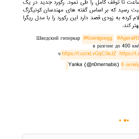
۴۰ کیلومتر در ساعت تا توقف کامل را طی نمود. رکورد جدید در یک
 ثبت رسید که بر اساس گفته های مهندسان کونیگزگ
لام کرده به زودی قصد دارد این رکورد را با مدل ریگرا
Шведский гиперкар
#Koenigsegg
#AgeraR
в разгоне до 400 км
ч
https://t.co/xLvGqC3eJZ
https://
6 октябр