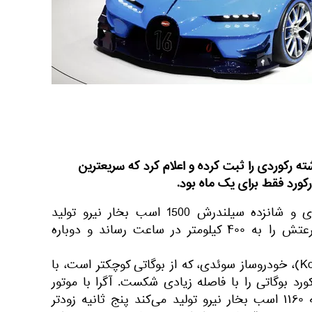
ه رکوردی را ثبت کرده و اعلام کرد که سریعترین
کورد فقط برای یک ماه بود.
شیرون بوگاتی که موتور 8 لیتری و شانزده سیلندرش 1500 اسب بخار نیرو تولید
می‌کند، در کمتر از ۴۲ ثانیه سرعتش را به ۴۰۰ کیلومتر در ساعت رساند و دوباره
هفته پیش کونیگزگ (Koenigsegg)، خودروساز سوئدی، که از بوگاتی کوچکتر است، با
گرا آر اس (Agera RS) رکورد بوگاتی را با فاصله زیادی شکست. آگرا با موتور
هشت سیلندر پنج لیتری‌اش که ۱۱۶۰ اسب بخار نیرو تولید می‌کند پنج ثانیه زودتر