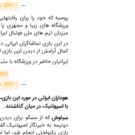
я 2017 г.
— News (@fotonewss)
روسیه که خود را برای رقابتهای
ورزشگاه های زیبا و مجهزی را بر
میزبان تیم های ملی فوتبال ایر
در این بازی تماشاگران ایرانی در
کمال آرامش از دیدن این بازی ل
ایرانیان حاضر در ورزشگاه با مث
qW1j
я 2017 г.
— News (@fotonewss)
هوداران ایرانی در مورد این بازی
با اسپوتنیک در میان گذاشتند.
سیاوش
که از مسکو برای دیدن 
دونیمه به خبرنگار اسپوتنیک گ
بازی یکنواختی انجام شد، اما ام