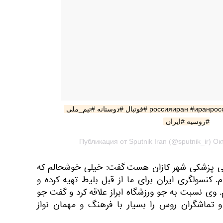
#россияиран #иранроссия #матч #казаньарена #فوتبال #دوستانه #تیم_ملی 
#روسیه #ایران
Публикация от Sputnik Iran (@sputnik_ir) О
نی پزشکی شهر کازان هست گفت: خیلی خوشحالم که
م. کنسولگری ایران برای ما از قبل بلیط تهیه کرده و
وی نسبت به جو ورزشگاه ابراز علاقه کرد و گفت جو
 تماشگران روس را بسیار با فرهنگ و مهمان نواز