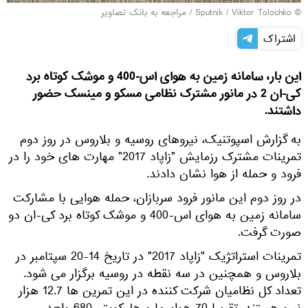
© Sputnik / Viktor Tolochko
/
مراجعه به بانک تصاویر
اشتراک
این بار، سامانه زمین به هوای اس-400 و موشک کوتاه برد
کی-ان 2 در مانور مشترک نظامی مسکو و مینسک حضور
داشتند.
به گزارش اسپوتنیک، نیروهای روسیه و بلاروس در روز دوم
تمرینات مشترک رزمایش "زاپاد 2017" مهارت های خود را در
فرود و حمله از هوا نشان دادند.
در روز دوم این مانور فرود سربازان، حمله هوایی با مشارکت
سامانه زمین به هوای اس-400 و موشک کوتاه برد کی-ان دو
صورت گرفت.
تمرینات استراتژیک "زاپاد 2017" در تاریخ 14-20 سپتامبر در
بلاروس و همچنین در سه نقطه در روسیه برگزار می شود.
تعداد کل نظامیان شرکت کننده در این تمرین ها 12.7 هزار