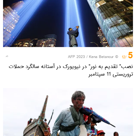
5
© AFP 2023 / Kena Betancur
/12
نصب" تقدیم به نور" در نیویورک در آستانه سالگرد حملات
تروریستی 11 سپتامبر