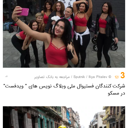
3
© Sputnik / Iliya Pitalev
/
مراجعه به بانک تصاویر
/12
شرکت کنندگان فستیوال ملی وبلاگ نویس های " ویدفست"
در مسکو