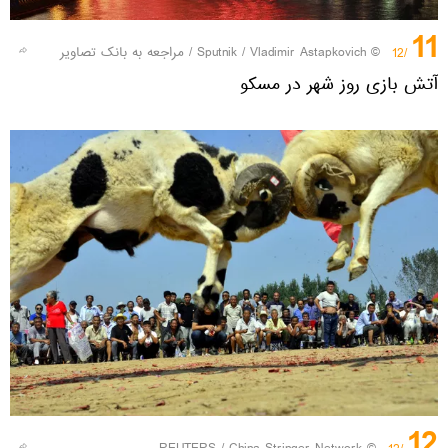
11
© Sputnik / Vladimir Astapkovich
/
مراجعه به بانک تصاویر
/12
آتش بازی روز شهر در مسکو
12