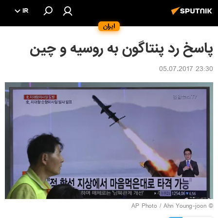
IR
ایران
پاسخ رد پنتاگون به روسیه و چین
23:30 05.07.2017
© AP Photo / Ahn Young-joon