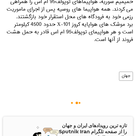
حمیمیم سوریه، هواپیماهای توپولف95 ام اس را همراهی
می کردند. همه هواپیما های روسیه پس از اجرای ماموریت
رزمی خود به فرودگاه های محل استقرار خود بازگشتند.
برد موشک های هواپایه کروز Х-101 حدود 4500 کیلومتر
است و هر هواپیمای توپولف95 ام اس قادر به حمل هشت
فروند از آنها است.
جهان
تازه ترین رویدادهای ایران و جهان
را از صفحه تلگرام Sputnik Iran