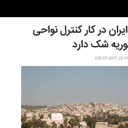
یران در کار کنترل نواحی
وریه شک دارد
)
22:51 05.07.201